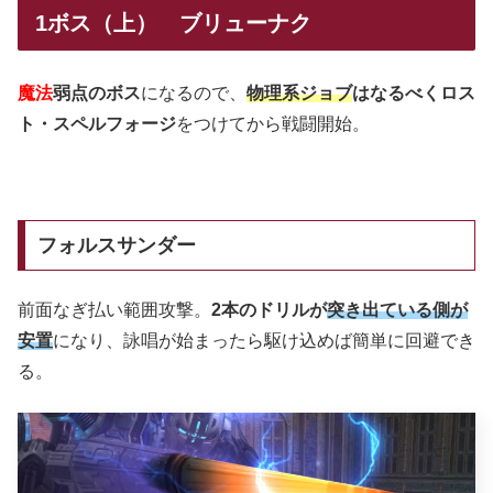
1ボス（上） ブリューナク
魔法
弱点のボス
になるので、
物理系ジョブ
はなるべくロス
ト・スペルフォージ
をつけてから戦闘開始。
フォルスサンダー
前面なぎ払い範囲攻撃。
2本のドリルが
突き出ている側が
安置
になり、詠唱が始まったら駆け込めば簡単に回避でき
る。