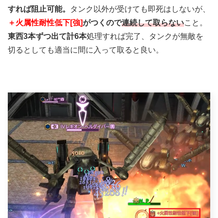
すれば阻止可能。
タンク以外が受けても即死はしないが、
＋火属性耐性低下[強]
がつくので
連続して取らない
こと。
東西3本ずつ出て計6本
処理すれば完了、タンクが無敵を
切るとしても適当に間に入って取ると良い。