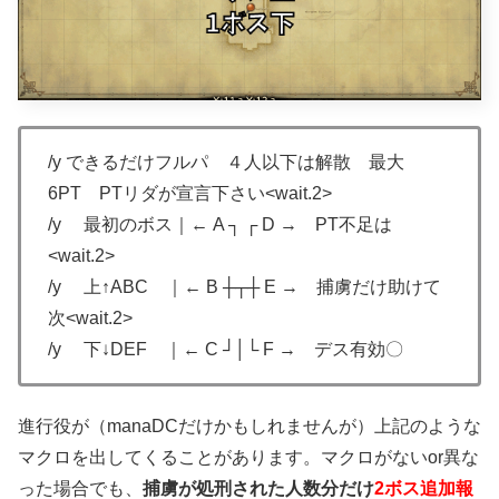
/y できるだけフルパ ４人以下は解散 最大
6PT PTリダが宣言下さい<wait.2>
/y 最初のボス｜← A ┐ ┌ D → PT不足は
<wait.2>
/y 上↑ABC ｜← B ┼┬┼ E → 捕虜だけ助けて
次<wait.2>
/y 下↓DEF ｜← C ┘│└ F → デス有効〇
進行役が（manaDCだけかもしれませんが）上記のような
マクロを出してくることがあります。マクロがないor異な
った場合でも、
捕虜が処刑された人数分だけ
2ボス追加報