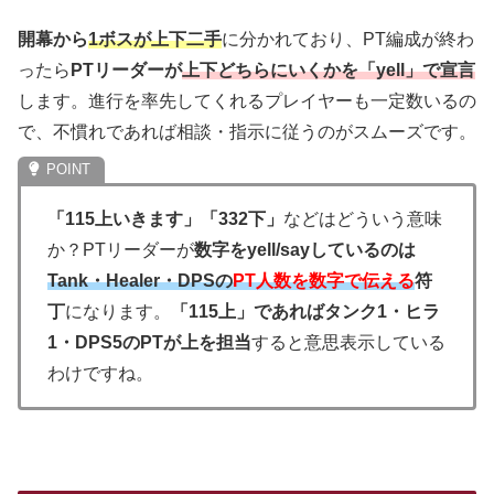
開幕から
1ボスが上下二手
に分かれており、PT編成が終わ
ったら
PTリーダーが
上下どちらにいくかを「yell」で宣言
します。進行を率先してくれるプレイヤーも一定数いるの
で、不慣れであれば相談・指示に従うのがスムーズです。
「115上いきます」「332下」
などはどういう意味
か？PTリーダーが
数字をyell/sayしているのは
Tank・Healer・DPSの
PT人数を数字で伝える
符
丁
になります。
「115上」であればタンク1・ヒラ
1・DPS5のPTが上を担当
すると意思表示している
わけですね。