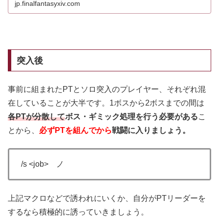
jp.finalfantasyxiv.com
突入後
事前に組まれたPTとソロ突入のプレイヤー、それぞれ混
在していることが大半です。1ボスから2ボスまでの間は
各PTが分散して
ボス・ギミック処理を行う必要がある
こ
とから、
必ずPTを組んでから
戦闘に入りましょう。
/s <job> ノ
上記マクロなどで誘われにいくか、自分がPTリーダーを
するなら積極的に誘っていきましょう。