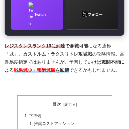
Twitch
フォロー
レジスタンスランク10に到達
で参戦可能
になる通称
「城」、
カストルム・ラクスリトレ攻城戦
の攻略情報。高
難易度指定ではありませんが、予習していけば
戦闘不能に
よる
戦果減少・報酬減額
を回避
できるかもしれません。
目次
下準備
推奨ロストアクション