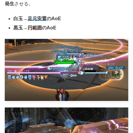
発生
させる。
白玉→
足元安置
のAoE
黒玉→
円範囲
のAoE