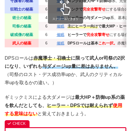
守護者の秘薬
6
催眠
タンクの最大HP＋防御up
系、完全M
狂戦士の秘薬
6
催眠
タンクで
完全攻撃寄せ
にする場合の
術士の秘薬
4
強化
ヒーラーの与ダメージup
系、基本は
スクロールできます
司祭の秘薬
6
催眠
主にヒーラー向け
で最大MP・ヒール
破戒僧の秘薬
6
催眠
ヒーラーで
完全攻撃寄せ
にする場合
武人の秘薬
6
催眠
DPSロールは基本
これ一択。
赤魔導
DPSロールは
赤魔導士・召喚士
に限って武人or司祭の2択
になり、いずれも
与ダメージup量に差はありません。
（司祭のロスト・デス成功率upか、武人のクリティカル
率upを取るかの違い。）
ギミックミスによる大ダメージは
最大HP＋防御up系の薬
を飲んだとしても、
ヒーラー・DPSでは耐えられず
使用
する意味はない
と覚えておきましょう。