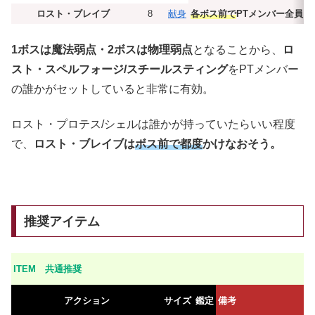
ロスト・ブレイブ
8
献身
各ボス前で
PTメンバー全員
に
1ボスは魔法弱点・2ボスは物理弱点
となることから、
ロ
スト・スペルフォージ/スチールスティング
をPTメンバー
の誰かがセットしていると非常に有効。
ロスト・プロテス/シェルは誰かが持っていたらいい程度
で、
ロスト・ブレイブは
ボス前で都度
かけなおそう。
推奨アイテム
ITEM 共通推奨
アクション
サイズ
鑑定
備考