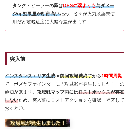
タンク・ヒーラーの薬は
DPSの薬よりも
与ダメー
ジup効果量が断然高い
ため、各々が火力系薬未使
用だと攻略速度に大幅な差が出ます…
突入前
インスタンスエリア生成
or
前回攻城戦終了
から
1時間周期
で、ボズヤファインダーに「攻城戦が発生しました！」の
通知が来ます。
攻城戦マップ内には
ロストボックスが存在
しない
ため、突入前にロストアクションを確認・補充して
おくと〇。