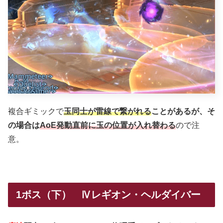
複合ギミックで
玉同士が雷線で繋がれる
ことがあるが、そ
の場合は
AoE発動直前に玉の位置が入れ替わる
ので注
意。
1ボス（下） Ⅳレギオン・ヘルダイバー