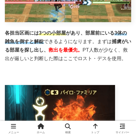
各担当区画には
3つの小部屋
があり、部屋前にいる
3体の
雑魚を倒すと解錠
できるようになります。まずは
捕虜がい
る部屋を探し出し、
救出を最優先。
PT人数が少なく、救
出が厳しいと判断した際はここでロスト・デスを使用。
メニュー
ホーム
検索
トップ
サイドバー