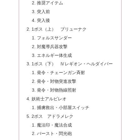
推奨アイテム
突入前
突入後
1ボス（上） ブリューナク
フォルスサンダー
対魔導兵器攻撃
エネルギー体生成
1ボス（下） Ⅳレギオン・ヘルダイバー
発令・チェーンガン斉射
発令・対物突進攻撃
発令・対物熱線照射
妖術士アルビレオ
捕虜救出・小部屋スイッチ
2ボス アドラメレク
魔法印・魔法合成
バースト・閃光砲