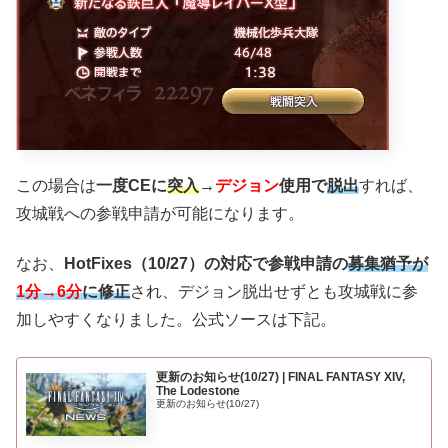
この場合は
一度CEに
突入
→
デジョン
使用で
脱出
すれば、
攻城戦への参戦申請が可能になります。
なお、
HotFixes（10/27）の対応で参戦申請の
募集猶予が
1分→6分
に修正
され、デジョン脱出せずとも攻城戦に参
加しやすくなりました。公式ソースは下記。
更新のお知らせ(10/27) | FINAL FANTASY XIV,
The Lodestone
更新のお知らせ(10/27)