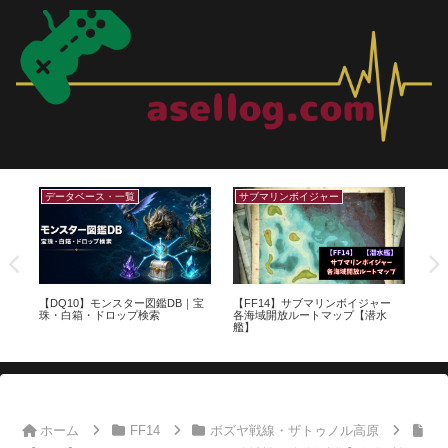
クレセントアイル
サンドイッチレシピ
Am
ャー
【FF14】マジックポット財宝/にん
【ポケモンSV】でかでかパワー＆
【A
じん/ミミック配置一覧【クレセン
ちびちびパワーLv.3レシピ一覧表
法
トアイル：南征編】
【色証】
bot
ホーム
FF14
ボズヤ戦線・ザトゥノル高原