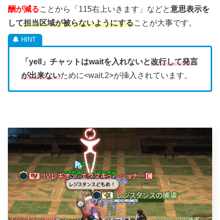
酬が減る
ことから「115右上いきます」などと
意思表示を
して
担当区域が被らないようにする
ことが大事です。
「yell」チャットはwaitを入れないと
改行して発言
が出来ない
ために<wait.2>が挿入されています。