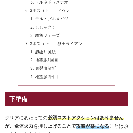
トルネド→メテオ
3ボス（下） ドゥン
モルトプルメイジ
しじをきく
雑魚フェーズ
3ボス（上） 獣王ライアン
超級烈風波
地霊脈1回目
鬼哭血散斬
地霊脈2回目
下準備
クリアにあたっての
必須ロストアクションはありません
が、全体火力を押し上げることで
攻略が楽になる
ことは頭