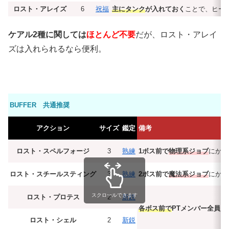
ロスト・アレイズ
6
祝福
主にタンク
が入れておく
ことで、ヒー
ケアル2種に関しては
ほとんど不要
だが、ロスト・アレイ
ズは入れられるなら便利。
BUFFER 共通推奨
アクション
サイズ
鑑定
備考
ロスト・スペルフォージ
3
熟練
1ボス前で
物理系ジョブ
にかけ
ロスト・スチールスティング
3
熟練
2ボス前で
魔法系ジョブ
にかけ
スクロールできます
ロスト・プロテス
2
新鋭
各ボス前で
PTメンバー全員
に
ロスト・シェル
2
新鋭