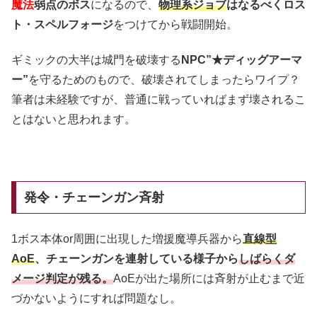
魔法
弱点のボス
になるので、
物理系ジョブ
はなるべくロス
ト・スペルフォージ
をつけてから戦闘開始。
ギミックの大半は城門を破壊する
NPC”★ディッグアーマ
ー”
を守るためのもので、破壊されてしまったらワイプ？
筆者は未経験ですが、普通に戦っていればまず壊されるこ
とはないと思われます。
発令・チェーンガン斉射
1ボス本体or周囲に出現した増援魔導兵器から
直線型
AoE
、チェーンガンを連射している様子から
しばらくダ
メージ判定が残る。
AoEが出た場所には斉射が止むまで近
づかないようにすれば問題なし。