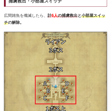
捕虜救出・小部屋スイッチ
広間雑魚を殲滅したら、
計
6人
の捕虜救出
と
小部屋スイッ
チ
の解除。