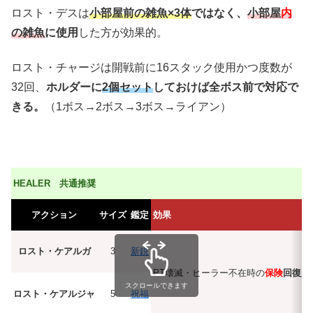
ロスト・デスは
小部屋前の雑魚×3体
ではなく、
小部屋
内
の雑魚
に使用
した方が効果的。
ロスト・チャージは開戦前に16スタック使用かつ度数が
32回、
ホルダーに
2個セット
しておけば全ボス前で対応で
きる。
（1ボス→2ボス→3ボス→ライアン）
HEALER 共通推奨
アクション
サイズ
鑑定
効果
ロスト・ケアルガ
3
新鋭
PT壊滅・ヒーラー不在時の
保険
回復用
スクロールできます
ロスト・ケアルジャ
5
祝福