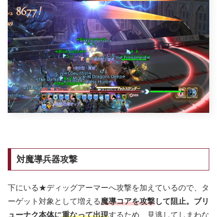
対魔導兵器攻撃
下にいる★ディッグアーマーへ攻撃を加えているので、タ
ーゲット対象として増える
魔導コアを攻撃
して阻止。ブリ
ューナク本体に
重なって出現
するため、見逃してしまわな