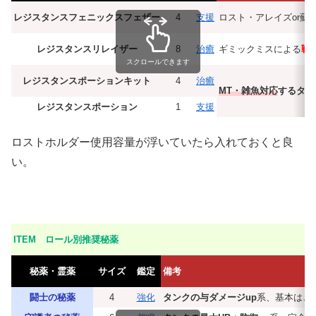
レジスタンスフェニックスフェザー
4
支援
ロスト・アレイズor蘇
レジスタンスリレイザー
8
治癒
ギミックミスによる
戦
スクロールできます
レジスタンスポーションキット
4
治癒
MT・雑魚対応
するタン
レジスタンスポーション
1
支援
ロストホルダー使用容量が浮いていたら入れておくと良
い。
ITEM ロール別推奨秘薬
秘薬・霊薬
サイズ
鑑定
備考
闘士の秘薬
4
強化
タンクの与ダメージup
系、基本はこ