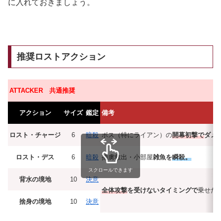
に入れておきましょう。
推奨ロストアクション
ATTACKER 共通推奨
アクション
サイズ
鑑定
備考
ロスト・チャージ
6
暗殺
ボス（特にライアン）の
開幕初撃で
ダメ
ロスト・デス
6
暗殺
捕虜救出・小部屋
雑魚を
瞬殺。
スクロールできます
背水の境地
10
決意
全体攻撃
を受けないタイミングで
乗せた
捨身の境地
10
決意