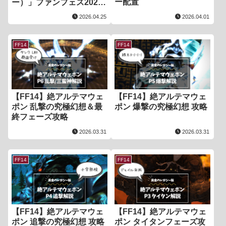
ー配置
ー）」ファンフェス2026
基調講演まとめ
2026.04.25
2026.04.01
FF14
FF14
【FF14】絶アルテマウェ
【FF14】絶アルテマウェ
ポン 乱撃の究極幻想＆最
ポン 爆撃の究極幻想 攻略
終フェーズ攻略
2026.03.31
2026.03.31
FF14
FF14
【FF14】絶アルテマウェ
【FF14】絶アルテマウェ
ポン 追撃の究極幻想 攻略
ポン タイタンフェーズ攻