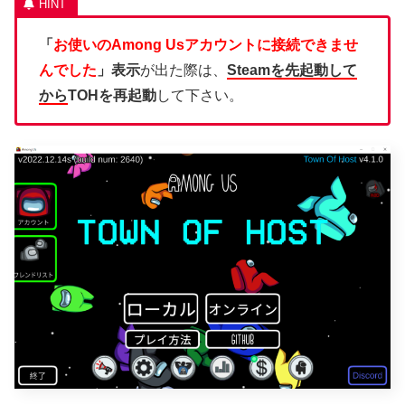
「
お使いのAmong Usアカウントに接続できませ
んでした
」表示
が出た際は、
Steamを先起動して
から
TOHを再起動
して下さい。