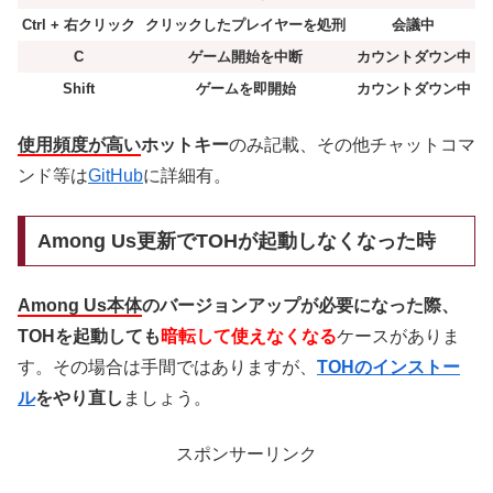
Ctrl + 右クリック
クリックしたプレイヤーを処刑
会議中
C
ゲーム開始を中断
カウントダウン中
Shift
ゲームを即開始
カウントダウン中
使用頻度が高い
ホットキー
のみ記載、その他チャットコマ
ンド等は
GitHub
に詳細有。
Among Us更新でTOHが起動しなくなった時
Among Us本体
のバージョンアップが必要になった際、
TOHを起動しても
暗転して使えなくなる
ケースがありま
す。その場合は手間ではありますが、
TOHのインストー
ル
をやり直し
ましょう。
スポンサーリンク