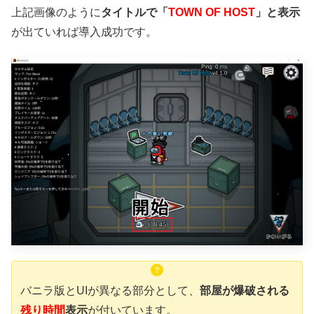
上記画像のように
タイトルで「
TOWN OF HOST
」と表示
が出ていれば導入成功です。
バニラ版とUIが異なる部分として、
部屋が爆破される
残り時間
表示
が付いています。