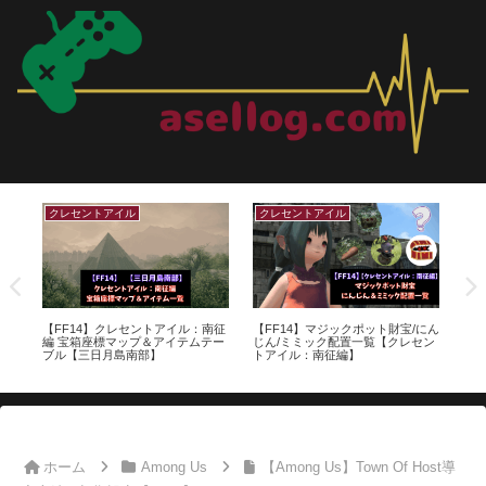
クレセントアイル
サブマリンボイジャー
ル：南征
【FF14】マジックポット財宝/にん
【FF14】サブマリンボイジャーお
テムテー
じん/ミミック配置一覧【クレセン
すすめパーツ構成【潜水艦】
トアイル：南征編】
ホーム
Among Us
【Among Us】Town Of Host導