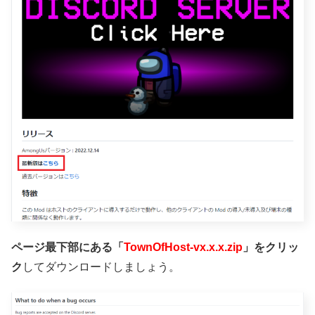
ページ最下部にある「
TownOfHost-vx.x.x.zip
」をクリッ
ク
してダウンロードしましょう。