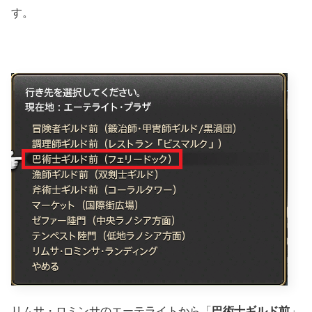
す。
リムサ・ロミンサのエーテライトから「
巴術士ギルド前
」