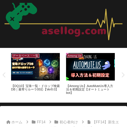
クレセントアイル
サブマリンボイジャー
Us導入方
【FF14】マジックポット財宝/にん
【FF14】サブマリンボイジャー
ート
じん/ミミック配置一覧【クレセン
各海域開放ルートマップ【潜水
トアイル：南征編】
艦】
ホーム
FF14
初心者向け
【FF14】新生エ