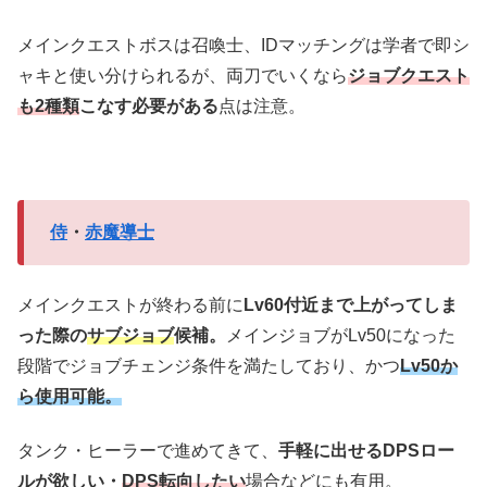
メインクエストボスは召喚士、IDマッチングは学者で即シ
ャキと使い分けられるが、両刀でいくなら
ジョブクエスト
も2種類
こなす必要がある
点は注意。
侍
・
赤魔導士
メインクエストが終わる前に
Lv60付近まで上がってしま
った際の
サブジョブ
候補。
メインジョブがLv50になった
段階でジョブチェンジ条件を満たしており、かつ
Lv50か
ら使用可能。
タンク・ヒーラーで進めてきて、
手軽に出せるDPSロー
ルが欲しい・
DPS転向したい
場合などにも有用。