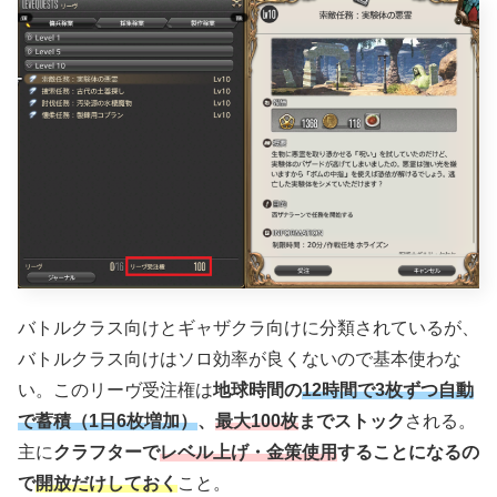
バトルクラス向けとギャザクラ向けに分類されているが、
バトルクラス向けはソロ効率が良くないので基本使わな
い。このリーヴ受注権は
地球時間の
12時間で3枚ずつ自動
で蓄積（1日6枚増加）
、
最大100枚
までストック
される。
主に
クラフターで
レベル上げ・金策使用
することになるの
で
開放だけしておく
こと。