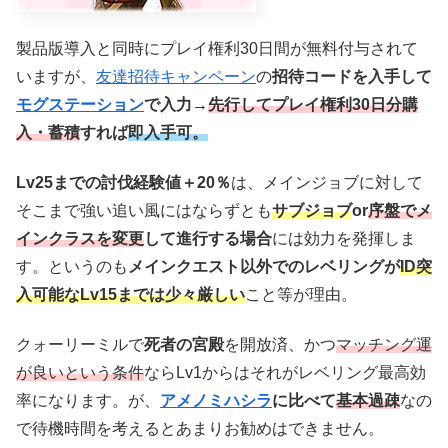
製品版導入と同時にプレイ権利30日間が無料付与されて
いますが、
友達招待キャンペーン
の
招待コードを入手して
モグステーション
で入力→
先行してプレイ権利30日分購
入・蓄積
すれば
即入手可。
Lv25までの討伐経験値＋20％
は、メインジョブに対して
そこまで強い追い風にはならずとも
サブジョブ
or
序盤でメ
インクラスを変更
して進行する場合
には効力を発揮しま
す。というのも
メインクエスト以外でのレベリングが
ID突
入可能なLv15までは少々厳しい
こと等が理由。
クォーリーミルで
死者の宮殿
を開放済、かつ
マッチング運
が良いという条件
ならLv1からはそれがレベリング最高効
率になります。が、
アメノミハシラ
に比べて
基本過疎
なの
で待機時間を考えるとあまりお勧めはできません。