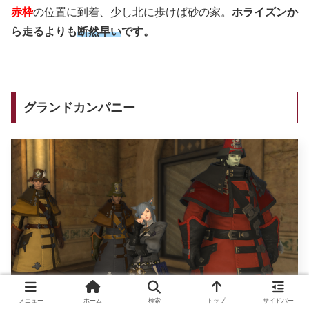
赤枠
の位置に到着、少し北に歩けば砂の家。
ホライズンか
ら走るよりも
断然早い
です。
グランドカンパニー
メニュー
ホーム
検索
トップ
サイドバー