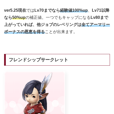
ver5.25現在
では
Lv70までなら
経験値100%up
、
Lv71以降
なら
50%up
の補正値。一つでもキャップになる
Lv80まで
上がっていれば、他ジョブのレベリングは
全てアーマリー
ボーナスの恩恵を得る
ことが出来ます。
フレンドシップサークレット