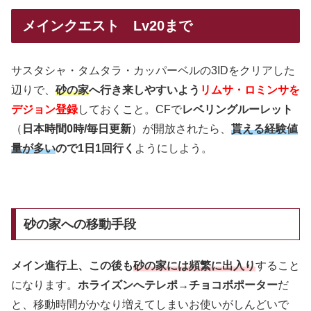
メインクエスト Lv20まで
サスタシャ・タムタラ・カッパーベルの3IDをクリアした
辺りで、
砂の家
へ行き来しやすいよう
リムサ・ロミンサを
デジョン登録
しておくこと。CFで
レベリングルーレット
（
日本時間0時/毎日更新
）が開放されたら、
貰える経験値
量が多い
ので1日1回行く
ようにしよう。
砂の家への移動手段
メイン進行上、この後も
砂の家には頻繁に出入り
すること
になります。
ホライズンへテレポ→チョコボポーター
だ
と、移動時間がかなり増えてしまいお使いがしんどいで