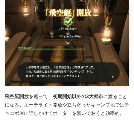
飛空艇開放
を巡って、
初期開始以外の3大都市
に渡ること
になる。エーテライト開放や立ち寄ったキャンプ地ではチ
ョコボ屋に話しかけてポーターを繋いでおくと効率的。