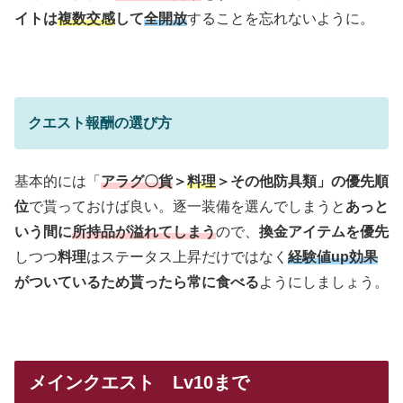
イトは
複数交感
して
全開放
することを忘れないように。
クエスト報酬の選び方
基本的には「
アラグ〇貨
＞
料理
＞その他防具類」の優先順
位
で貰っておけば良い。逐一装備を選んでしまうと
あっと
いう間に
所持品が溢れてしまう
ので、
換金アイテムを優先
しつつ
料理
はステータス上昇だけではなく
経験値up効果
がついているため貰ったら常に食べる
ようにしましょう。
メインクエスト Lv10まで