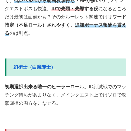
く、
低レベル帯から範囲攻撃持ち
・HPが多い
のでメイン
クエストボスも快適。
IDで先頭・先導
する役
になるところ
だけ最初は面倒かも？その分ルーレット関連では
リワード
指定（不足ロール）されやすく、
追加ボーナス報酬を貰え
る
のは利点。
幻術士（白魔導士）
初期選択出来る唯一のヒーラー
ロール。ID討滅戦でのマッ
チング待ちがあまりなく、メインクエスト上ではソロで攻
撃回復の両方をこなせる。