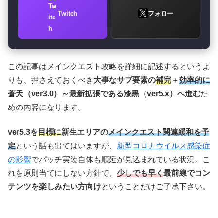
Twitch
フォロー
この記事はメインクエスト攻略を詳細に記述するというよ
りも、押さえておくべき
大事なサブ要素の
補完
＋
効率的に
蒼天（ver3.0）～最新拡張である漆黒（ver5.x）へ進む
た
めの内容になります。
ver5.3を
目標に
新生エリアの
メインクエスト関連緩和を予
定
という話も出てはいますが、
新型コロナウイルス感染症
の影響
でパッチ実装自体も順延が見込まれている状況。こ
れを原則当てにしない方針で、
少しでも早く
最前線でコン
テンツを楽しみたい方向け
ということだけご了承下さい。