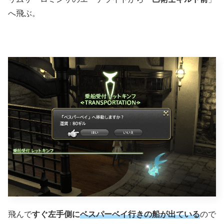
へ飛ぶ。
飛んで
すぐ左手側に
ベスパーベイ行きの船が出ている
ので