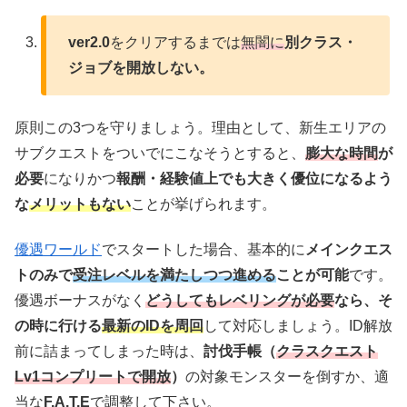
ver2.0
をクリアするまでは
無闇に
別クラス・
ジョブを開放しない。
原則この3つを守りましょう。理由として、新生エリアの
サブクエストをついでにこなそうとすると、
膨大な時間
が
必要
になりかつ
報酬・経験値上でも大きく優位になるよう
な
メリットもない
ことが挙げられます。
優遇ワールド
でスタートした場合、基本的に
メインクエス
トのみで
受注レベルを満たしつつ進める
ことが可能
です。
優遇ボーナスがなく
どうしてもレベリングが必要
なら、そ
の時に行ける
最新のIDを周回
して対応しましょう。ID解放
前に詰まってしまった時は、
討伐手帳（
クラスクエスト
Lv1コンプリートで開放
）
の対象モンスターを倒すか、適
当な
F.A.T.E
で調整して下さい。