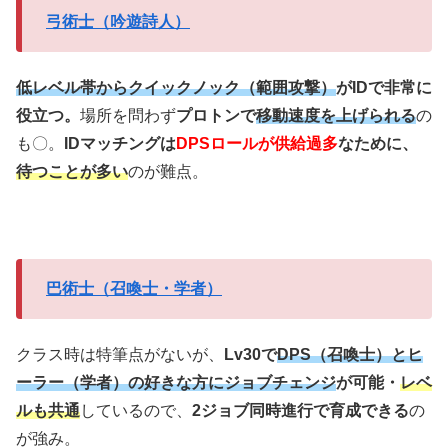
弓術士（吟遊詩人）
低レベル帯からクイックノック（範囲攻撃）
がIDで非常に
役立つ。
場所を問わず
プロトンで
移動速度を上げられる
の
も〇。
IDマッチングは
DPSロールが供給過多
なために、
待つことが多い
のが難点。
巴術士（召喚士・学者）
クラス時は特筆点がないが、
Lv30で
DPS（召喚士）とヒ
ーラー（学者）の好きな方にジョブチェンジ
が可能・
レベ
ルも共通
しているので、
2ジョブ同時進行で育成できる
の
が強み。