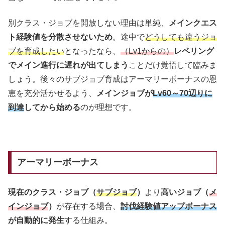
別クラス・ジョブを開放しない理由は単純、
メインクエス
ト経験値を分散させないため
。途中で
どうしても違うジョ
ブを育成したい
となったなら、
（Lv1からの）
レベリング
でメイン進行に遅れが出てしまう
ことだけ覚悟して臨みま
しょう。後々のサブジョブ育成はアーマリーボーナスの恩
恵を充分活かせるよう、
メインジョブが
Lv60～70辺りに
到達
してから始める
のが理想です。
アーマリーボーナス
現在のクラス・ジョブ（
サブジョブ
）
より
高いジョブ（
メ
インジョブ
）
が存在する場合、
討伐経験値アップボーナス
が自動的に発生
する仕組み。