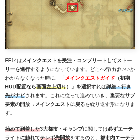
FF14は
メインクエストを受注・コンプリートしてストー
リーを進行
するようになっています。どこへ行けばいいか
わからなくなった時に、「
メインクエストガイド
（初期
HUD配置なら
画面左上辺り
）」を選択すれば
詳細・行き
先がナビ
されます。これに従って進めていき、
重要なサブ
要素の開放→メインクエストに戻る
を繰り返す形になりま
す。
始めて到着した
3大都市・キャンプ
に関しては
必ずエーテ
ライトに触れて
テレポ先開放
をするのと、
都市内エーテラ