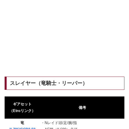
スレイヤー（竜騎士・リーパー）
ギアセット
備考
（Etroリンク）
竜
・Nレイド頭/足/腕/指