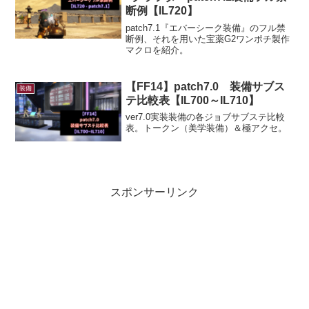
断例【IL720】
patch7.1『エバーシーク装備』のフル禁
断例、それを用いた宝薬G2ワンポチ製作
マクロを紹介。
【FF14】patch7.0 装備サブス
装備
テ比較表【IL700～IL710】
ver7.0実装装備の各ジョブサブステ比較
表。トークン（美学装備）＆極アクセ。
スポンサーリンク