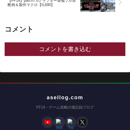
【FF14】patch7.0クラフター装備フル禁
断例＆製作マクロ【IL690】
コメント
コメントを書き込む
asellog.com
FF14・ゲーム攻略の備忘録ブログ