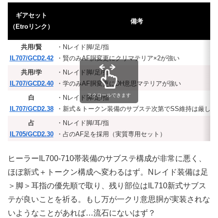
ギアセット
備考
（Etroリンク）
共用/賢
・Nレイド脚/足/指
IL707/GCD2.42
・賢のみAF胴変更にクリマテリア×2が強い
共用/学
・Nレイド脚/足/指
IL707/GCD2.40
・学のみAF胴変更にDH意思マテリアが強い
スクロールできます
白
・Nレイド脚/足/指
IL707/GCD2.38
・新式＆トークン装備のサブステ次第でSS維持は厳しい
占
・Nレイド脚/耳/指
IL705/GCD2.30
・占のAF足を採用（実質専用セット）
ヒーラーIL700-710帯装備のサブステ構成が非常に悪く、
ほぼ新式＋トークン構成へ変わるはず。Nレイド装備は足
＞脚＞耳指の優先順で取り、残り部位はIL710新式サブス
テが良いことを祈る。もし万が一クリ意思胴が実装されな
いようなことがあれば…流石にないはず？