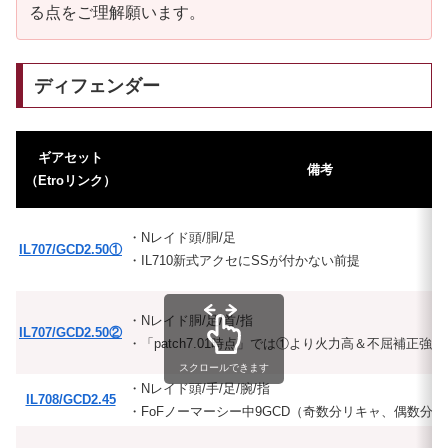
る点をご理解願います。
ディフェンダー
ギアセット
備考
（Etroリンク）
・Nレイド頭/胴/足
IL707/GCD2.50①
・IL710新式アクセにSSが付かない前提
・Nレイド胴/足/首/指
IL707/GCD2.50②
・「patch7.01時点」では①より火力高＆不屈補正強
スクロールできます
・Nレイド頭/手/足/腕/指
IL708/GCD2.45
・FoFノーマーシー中9GCD（奇数分リキャ、偶数分