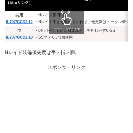
（Etroリンク）
共用
・Nレイド胴/手/指
IL707/GCD2.12
・Nレイド手さえ取れていれば、他更新はトークン新式
スクロールできます
ヴ
・6分バースト前に祖霊降ろしを押しやすいSS
IL707/GCD2.10
・SSマテリア3個使用
Nレイド装備優先度は手＞指＞胴。
スポンサーリンク