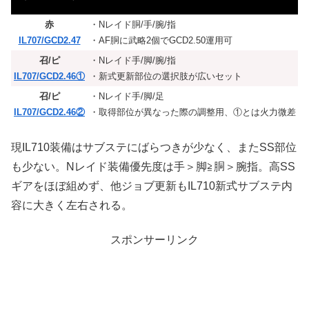
赤
・Nレイド胴/手/腕/指
IL707/GCD2.47
・AF胴に武略2個でGCD2.50運用可
召/ピ
・Nレイド手/脚/腕/指
IL707/GCD2.46①
・新式更新部位の選択肢が広いセット
召/ピ
・Nレイド手/脚/足
IL707/GCD2.46②
・取得部位が異なった際の調整用、①とは火力微差
現IL710装備はサブステにばらつきが少なく、またSS部位
も少ない。Nレイド装備優先度は手＞脚≧胴＞腕指。高SS
ギアをほぼ組めず、他ジョブ更新もIL710新式サブステ内
容に大きく左右される。
スポンサーリンク