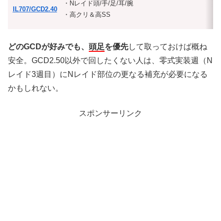
・Nレイド頭/手/足/耳/腕
IL707/GCD2.40
・高クリ＆高SS
どのGCDが好みでも、
頭足
を優先
して取っておけば概ね
安全。GCD2.50以外で回したくない人は、零式実装週（N
レイド3週目）にNレイド部位の更なる補充が必要になる
かもしれない。
スポンサーリンク