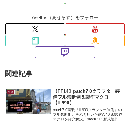
Asellus（あせるす）をフォロー
関連記事
【FF14】patch7.0クラフター装
装備
備フル禁断例＆製作マクロ
【IL690】
patch7.0実装『IL690クラフター装備』の
フル禁断例、それを用いた耐久40-80製作
マクロを紹介解説。patch7.05新式製作マ
クロも追記。