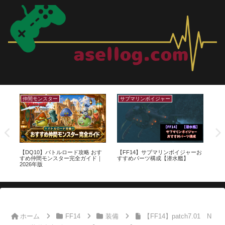
サブマリンボイジャー
サンドイッチレシピ
クレセントア
FF14】サブマリンボイジャーお
【ポケモンSV】でかでかパワー＆
【FF14】ク
すめパーツ構成【潜水艦】
ちびちびパワーLv.3レシピ一覧表
編 宝箱座標
【色証】
ブル【三日月
ホーム
FF14
装備
【FF14】patch7.01 N