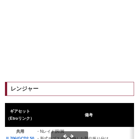
レンジャー
ギアセット
備考
（Etroリンク）
共用
・Nレイド胴/脚
IL706/GCD2.50
・新式サブステに期待した部位振り分け