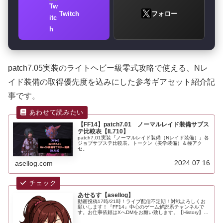
Twitch
フォロー
patch7.05実装のライトヘビー級零式攻略で使える、Nレ
イド装備の取得優先度を込みにした参考ギアセット紹介記
事です。
【FF14】patch7.01 ノーマルレイド装備サブス
テ比較表【IL710】
patch7.01実装『ノーマルレイド装備（Nレイド装備）』各
ジョブサブステ比較表。トークン（美学装備）＆極アク
セ。
2024.07.16
asellog.com
あせるす【asellog】
動画投稿17時/21時！ライブ配信不定期！対戦よろしくお
願いします！『FF14』中心のゲーム解説系チャンネルで
す。お仕事依頼はXへDMをお願い致します。【History】
2024.6 動画投稿開始2024.8 チャンネル登録者1,000人