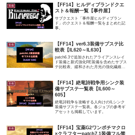
【FF14】ヒルディブランドクエ
装備
スト＆報酬一覧【事件屋】
サブクエスト「事件屋ヒルディブラン
ド」のクエスト＆報酬一覧をまとめた記
事。
【FF14】ver6.3装備サブステ比
装備
較表【IL620～IL630】
patch6.3で追加されたアライアンスレイ
ド装備と新式強化RE装備を含めたサブス
テ比較表、緩和された月光の強化繊維＆
月光の硬化薬を交換する方法なども解説
しています。
【FF14】絶竜詩戦争用シンク装
装備
備サブステ一覧表【IL600～
605】
絶竜詩戦争を攻略する人向けのILシンク
装備サブステ一覧表。各ジョブの参考ギ
アセットも掲載しています。
【FF14】宝薬G2ワンポチマクロ
装備
×クラフターpatch7.1装備フル禁