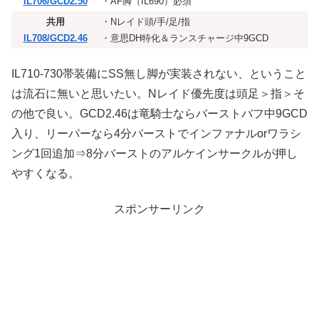
IL706/GCD2.50
・AF脚（IL690）必須
共用
・Nレイド頭/手/足/指
IL708/GCD2.46
・意思DH特化＆ランスチャージ中9GCD
IL710-730帯装備にSS無し脚が実装されない、ということ
は流石に無いと思いたい。Nレイド優先度は頭足＞指＞そ
の他で良い。GCD2.46は竜騎士ならバーストバフ中9GCD
入り、リーパーなら4分バーストでインファナルorワラシ
ング1回追加⇒8分バーストのアルケインサークルが押し
やすくなる。
スポンサーリンク