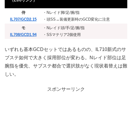
（Etroリンク）
侍
・Nレイド脚/足/腕/指
IL707/GCD2.15
・頭SS→装備更新時のGCD変化に注意
モ
・Nレイド頭/手/足/腕/指
IL708/GCD1.94
・SSマテリア2個使用
いずれも基本GCDセットではあるものの、IL710新式のサ
ブステ如何で大きく採用部位が変わる。Nレイド部位は足
腕指を優先、サブステ都合で選択肢がなく現状着替えは難
しい。
スポンサーリンク