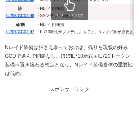
詩
・Nレイド胴/脚
IL706/GCD2.48
・SSマテリア3個使用
スクロールできます
踊/機
・Nレイド胴/指
IL707/GCD2.47
・IL710新式サブステによっては、Nレイド脚が必要とな
Nレイド装備は胴さえ取っておけば、残りを現状の好み
GCDで選んで問題なし。ほぼIL710新式＋IL720トークン
装備へ置き換わる想定となり、Nレイド装備自体の重要性
は低め。
スポンサーリンク