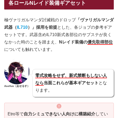
各ロールNレイド装備ギアセット
極ヴァリガルマンダ討滅戦のドロップ
「ヴァリガルマンダ
武器（
IL710
）」採用を前提
とした、各ジョブの参考ギア
セットです。武器含めIL710新式各部位のサブステが良く
なかった時のことを踏まえ、
Nレイド装備の
優先取得部位
についても触れています。
零式攻略をせず、新式禁断もしない人
なら
当面これらが基本ギアセット
とな
Asellus（あせるす）
ります。
Etro等で
自力シミュできない人向けに構築紹介
してい