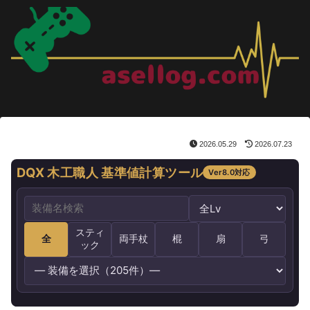
2026.05.29
2026.07.23
DQX 木工職人 基準値計算ツール
Ver8.0対応
スティ
全
両手杖
棍
扇
弓
ック