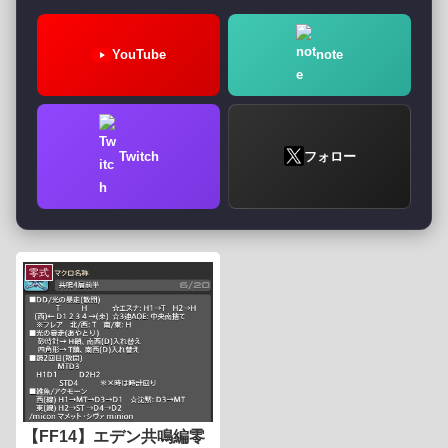
YouTube
note
Twitch
フォロー
零式
【FF14】エデン共鳴編零